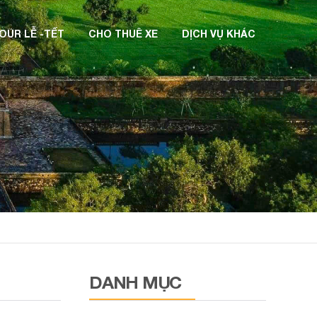
OUR LỄ -TẾT
CHO THUÊ XE
DỊCH VỤ KHÁC
DANH MỤC