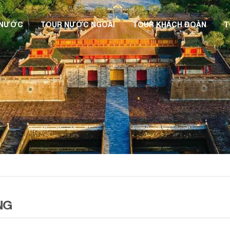
 NƯỚC
TOUR NƯỚC NGOÀI
TOUR KHÁCH ĐOÀN
T
NG