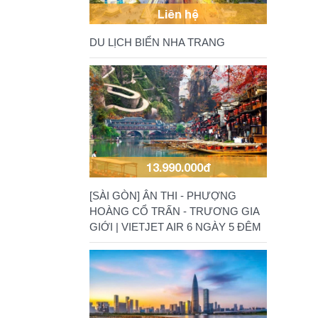
Liên hệ
DU LỊCH BIỂN NHA TRANG
13.990.000đ
[SÀI GÒN] ÂN THI - PHƯỢNG
HOÀNG CỔ TRẤN - TRƯƠNG GIA
GIỚI | VIETJET AIR 6 NGÀY 5 ĐÊM