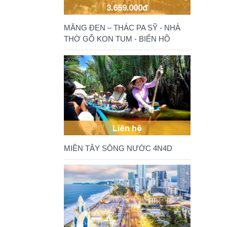
3.659.000đ
MĂNG ĐEN – THÁC PA SỸ - NHÀ
THỜ GỖ KON TUM - BIỂN HỒ
Liên hệ
MIỀN TÂY SÔNG NƯỚC 4N4D