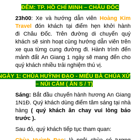
ĐÊM: TP. HỒ CHÍ MINH – CHÂU ĐỐC
23h00
: Xe và hướng dẫn viên
Hoàng Kim
Travel
đón khách tại điểm hẹn khởi hành
đi Châu Đốc. Trên đường di chuyển quý
khách sẽ sinh hoạt cùng hướng dẫn viên trên
xe qua từng cung đường đi. Hành trình đến
mảnh đất An Giang 1 ngày sẽ mang đến cho
quý khách nhiều trải nghiệm thú vị.
NGÀY 1: CHÙA HUỲNH ĐẠO - MIẾU BÀ CHÚA XỨ
– NÚI CẤM ( ĂN S / T)
Sáng:
Bắt đầu chuyến hành hương An Giang
1N1Đ. Quý khách dùng điểm tâm sáng tại nhà
hàng
( quý khách ăn chay vui lòng báo
trước ).
Sau đó, quý khách tiếp tục tham quan:
Chùa Huỳnh Đạo
: là ngôi chùa có tượng