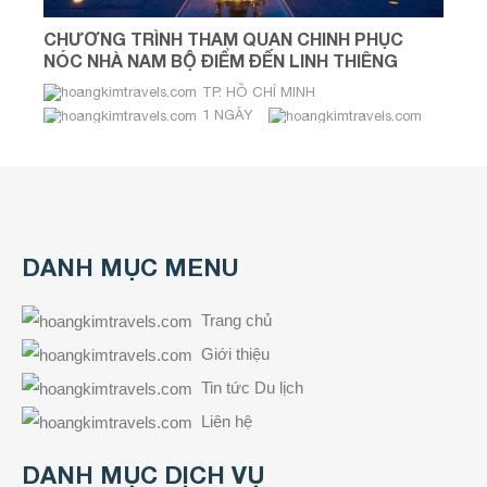
CHƯƠNG TRÌNH THAM QUAN CHINH PHỤC
NÓC NHÀ NAM BỘ ĐIỂM ĐẾN LINH THIÊNG
GIỮA MÂY NÚI BÀ ĐEN Thời gian: 1 ngày
TP. HỒ CHÍ MINH
1 NGÀY
DANH MỤC MENU
Trang chủ
Giới thiệu
Tin tức Du lịch
Liên hệ
DANH MỤC DỊCH VỤ