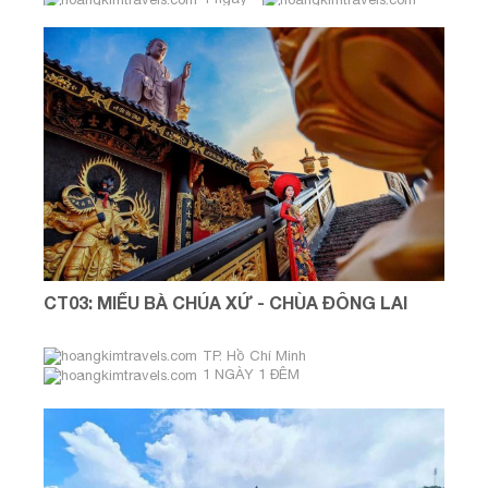
CT03: MIẾU BÀ CHÚA XỨ - CHÙA ĐÔNG LAI
TP. Hồ Chí Minh
1 NGÀY 1 ĐÊM