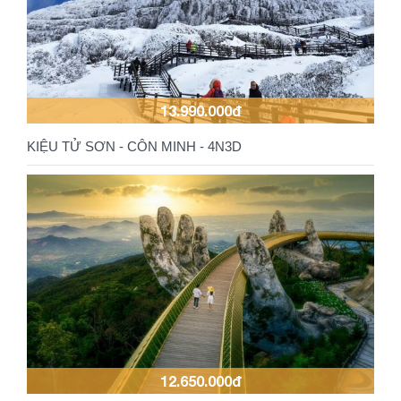
13.990.000đ
KIỆU TỬ SƠN - CÔN MINH - 4N3D
12.650.000đ