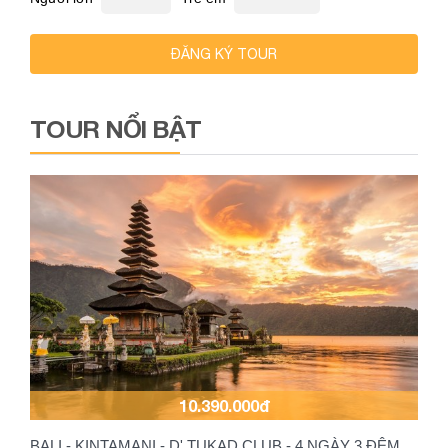
ĐĂNG KÝ TOUR
TOUR NỔI BẬT
10.390.000đ
BALI - KINTAMANI - D' TUKAD CLUB - 4 NGÀY 3 ĐÊM