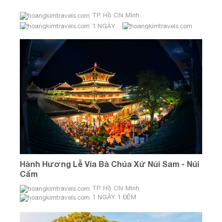
TP. Hồ Chí Minh
1 NGÀY
Hành Hương Lễ Vía Bà Chúa Xứ Núi Sam - Núi
Cấm
TP. Hồ Chí Minh
1 NGÀY 1 ĐÊM