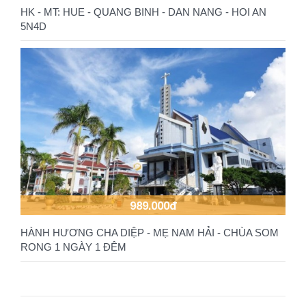
HK - MT: HUE - QUANG BINH - DAN NANG - HOI AN
5N4D
989.000đ
HÀNH HƯƠNG CHA DIỆP - MẸ NAM HẢI - CHÙA SOM
RONG 1 NGÀY 1 ĐÊM