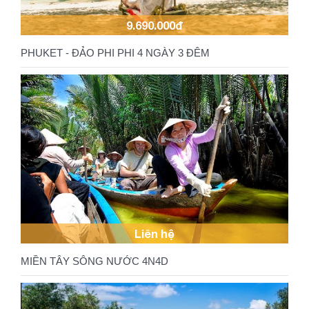
9.690.000đ
PHUKET - ĐẢO PHI PHI 4 NGÀY 3 ĐÊM
Liên hệ
MIỀN TÂY SÔNG NƯỚC 4N4D