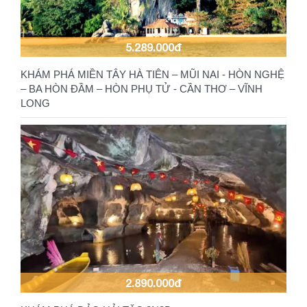
5.289.000đ
KHÁM PHÁ MIỀN TÂY HÀ TIÊN – MŨI NAI - HÒN NGHỆ
– BA HÒN ĐẦM – HÒN PHỤ TỬ - CẦN THƠ – VĨNH
LONG
2.890.000đ