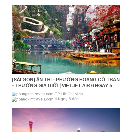
[SÀI GÒN] ÂN THI - PHƯỢNG HOÀNG CỔ TRẤN
- TRƯƠNG GIA GIỚI | VIETJET AIR 6 NGÀY 5
ĐÊM
TP. Hồ Chí Minh
6 Ngày 5 đêm