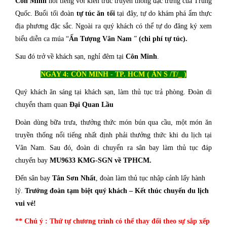
Côn Minh
nổi tiếng với kiến trúc truyền thống đặc trưng của Trung
Quốc. Buổi tối đoàn
tự túc ăn tối
tại đây, tự do khám phá ẩm thực
địa phương đặc sắc. Ngoài ra quý khách có thể tự do đăng ký xem
biểu diễn ca múa “
Ấn Tượng Vân Nam
”
(chi phí tự túc).
Sau đó trở về khách sạn, nghỉ đêm tại
Côn Minh
.
NGÀY 4: CÔN MINH - TP. HCM ( ĂN S /T/_ )
Quý khách ăn sáng tại khách sạn, làm thủ tục trả phòng. Đoàn di
chuyển tham quan
Đại Quan Lầu
Đoàn dùng bữa trưa, thưởng thức món bún qua cầu, một món ăn
truyền thống nổi tiếng nhất định phải thưởng thức khi du lịch tại
Vân Nam. Sau đó, đoàn di chuyển ra sân bay làm thủ tục đáp
chuyến bay
MU9633 KMG-SGN về TPHCM.
Đến sân bay
Tân Sơn Nhất
, đoàn làm thủ tục nhập cảnh lấy hành
lý.
Trưởng đoàn tạm biệt quý khách – Kết thúc chuyến du lịch
vui vẻ!
** Chú ý : Thứ tự chương trình có thể thay đổi theo sự sắp xếp