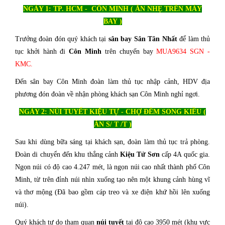
NGÀY 1: TP. HCM - CÔN MINH ( ĂN NHẸ TRÊN MÁY
BAY )
Trưởng đoàn đón quý khách tại
sân bay Sân Tân Nhất
để làm thủ
tục khởi hành đi
Côn Minh
trên chuyến bay
MUA9634 SGN -
KMC.
Đến sân bay Côn Minh đoàn làm thủ tục nhập cảnh, HDV địa
phương đón đoàn về nhận phòng khách sạn Côn Minh nghỉ ngơi.
NGÀY 2: NÚI TUYẾT KIỆU TỰ - CHỢ ĐÊM SONG KIỀU (
ĂN S
/ T /T )
Sau khi dùng bữa sáng tại khách sạn, đoàn làm thủ tục trả phòng.
Đoàn di chuyển đến khu thắng cảnh
Kiệu Tử Sơn
cấp 4A quốc gia.
Ngọn núi có độ cao 4.247 mét, là ngọn núi cao nhất thành phố Côn
Minh, từ trên đỉnh núi nhìn xuống tạo nên một khung cảnh hùng vĩ
và thơ mộng (Đã bao gồm cáp treo và xe điện khứ hồi lên xuống
núi).
Quý khách tự do tham quan
núi tuyết
tại độ cao 3950 mét (khu vực