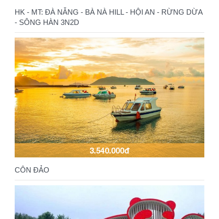
HK - MT: ĐÀ NẴNG - BÀ NÀ HILL - HỘI AN - RỪNG DỪA
- SÔNG HÀN 3N2D
3.540.000đ
CÔN ĐẢO