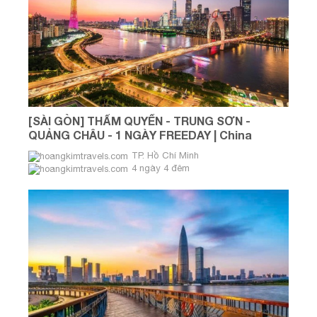
[SÀI GÒN] THẨM QUYẾN - TRUNG SƠN -
QUẢNG CHÂU - 1 NGÀY FREEDAY | China
Southern Airlines 4 NGÀY 4 ĐÊM
TP. Hồ Chí Minh
4 ngày 4 đêm