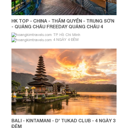
HK TOP - CHINA - THẨM QUYẾN - TRUNG SƠN
- QUẢNG CHÂU FREEDAY QUẢNG CHÂU 4
NGÀY 4 ĐÊM
TP. Hồ Chí Minh
4 NGÀY 4 ĐÊM
BALI - KINTAMANI - D' TUKAD CLUB - 4 NGÀY 3
ĐÊM