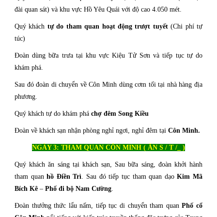
đài quan sát) và khu vực Hồ Yêu Quái với độ cao 4.050 mét.
Quý khách
tự do
tham quan hoạt động trượt tuyết
(Chi phí tự
túc)
Đoàn dùng bữa trưa tại khu vực Kiệu Tử Sơn và tiếp tục tự do
khám phá.
Sau đó đoàn di chuyển về Côn Minh dùng cơm tối tại nhà hàng địa
phương.
Quý khách tự do khám phá
chợ đêm Song Kiều
Đoàn về khách sạn nhận phòng nghỉ ngơi, nghỉ đêm tại
Côn Minh.
NGÀY 3: THAM QUAN CÔN MINH ( ĂN S / T /_ )
Quý khách ăn sáng tại khách sạn, Sau bữa sáng, đoàn khởi hành
tham quan
hồ Điền Trì
. Sau đó tiếp tục tham quan dạo
Kim Mã
Bích Kê
–
Phố đi bộ Nam Cường
.
Đoàn thưởng thức lẩu nấm, tiếp tục di chuyển tham quan
Phố cổ