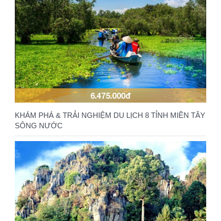
6.475.000đ
KHÁM PHÁ & TRẢI NGHIỆM DU LỊCH 8 TỈNH MIỀN TÂY
SÔNG NƯỚC