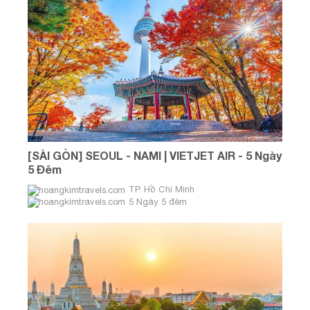
[SÀI GÒN] SEOUL - NAMI | VIETJET AIR - 5 Ngày
5 Đêm
TP. Hồ Chí Minh
5 Ngày 5 đêm