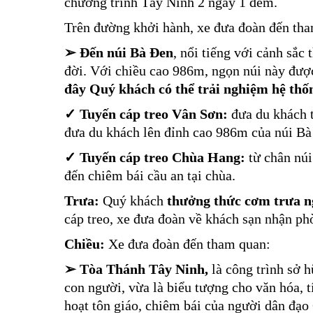
chương trình Tây Ninh 2 ngày 1 đêm.
Trên đường khởi hành, xe đưa đoàn đến th
➢ Đến
núi Bà Đen
, nổi tiếng với cảnh sắc 
đời. Với chiều cao 986m, ngọn núi này đư
đây Quý khách có thể trải nghiệm hệ thốn
✓
Tuyến cáp treo Vân Sơn:
đưa du khách t
đưa du khách lên đỉnh cao 986m của núi B
✓
Tuyến cáp treo Chùa Hang:
từ chân núi
đến chiêm bái cầu an tại chùa.
Trưa:
Quý khách
thưởng thức cơm trưa 
cáp treo, xe đưa đoàn về khách sạn nhận ph
Chiều:
Xe đưa đoàn đến tham quan:
➢ Tòa Thánh Tây Ninh,
là công trình sở h
con người, vừa là biểu tượng cho văn hóa, 
hoạt tôn giáo, chiêm bái của người dân đạo