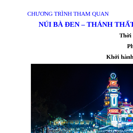
CHƯƠNG TRÌNH THAM QUAN
NÚI BÀ ĐEN – THÁNH THẤT
Thời 
Ph
Khởi hành