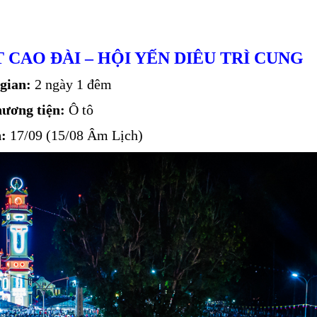
 CAO ĐÀI – HỘI YẾN DIÊU TRÌ CUNG
gian:
2 ngày 1 đêm
ương tiện:
Ô tô
:
17/09 (15/08 Âm Lịch)