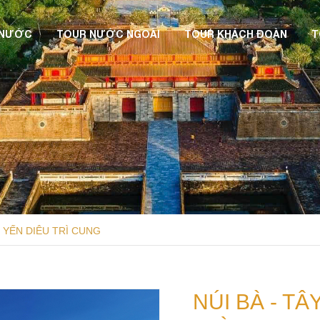
 NƯỚC
TOUR NƯỚC NGOÀI
TOUR KHÁCH ĐOÀN
T
ỘI YẾN DIÊU TRÌ CUNG
NÚI BÀ - TÂ