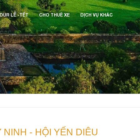
OUR LỄ -TẾT
CHO THUÊ XE
DỊCH VỤ KHÁC
Y NINH - HỘI YẾN DIÊU