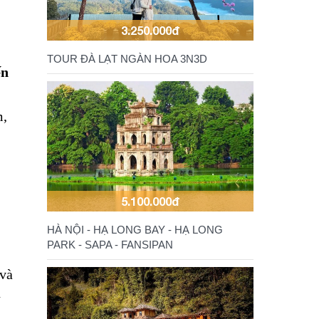
3.250.000đ
TOUR ĐÀ LẠT NGÀN HOA 3N3D
ến
m,
5.100.000đ
HÀ NỘI - HẠ LONG BAY - HẠ LONG
PARK - SAPA - FANSIPAN
 và
h