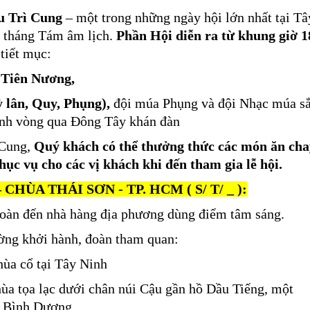
u Trì Cung
– một trong những ngày hội lớn nhất tại Tâ
 tháng Tám âm lịch.
Phần Hội diễn ra từ khung giờ 1
tiết mục:
 Tiên Nương,
 lân, Quy, Phụng),
đội múa Phụng và đội Nhạc múa s
ánh vòng qua Đông Tây khán đàn
 Cung,
Quý khách có thể thưởng thức các món ăn cha
ục vụ cho các vị khách khi đến tham gia lễ hội.
HÙA THÁI SƠN - TP. HCM ( S/ T/ _ ):
đoàn đến nhà hàng địa phương dùng điểm tâm sáng.
ường khởi hành, đoàn tham quan:
ùa cổ tại Tây Ninh
ùa tọa lạc dưới chân núi Cậu gần hồ Dầu Tiếng, một
i Bình Dương.