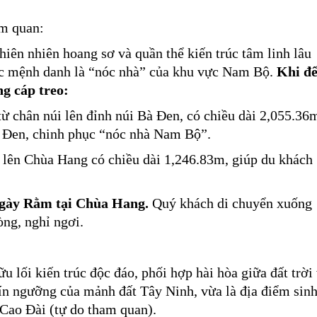
am quan:
thiên nhiên hoang sơ và quần thể kiến trúc tâm linh lâu
ợc mệnh danh là “nóc nhà” của khu vực Nam Bộ.
Khi đ
g cáp treo:
ừ chân núi lên đỉnh núi Bà Đen, có chiều dài 2,055.36
à Đen, chinh phục “nóc nhà Nam Bộ”.
 lên Chùa Hang có chiều dài 1,246.83m, giúp du khách
ngày Rằm tại Chùa Hang.
Quý khách di chuyển xuống
òng, nghỉ ngơi.
ữu lối kiến trúc độc đáo, phối hợp hài hòa giữa đất trời
tín ngưỡng của mảnh đất Tây Ninh, vừa là địa điểm sin
 Cao Đài (tự do tham quan).