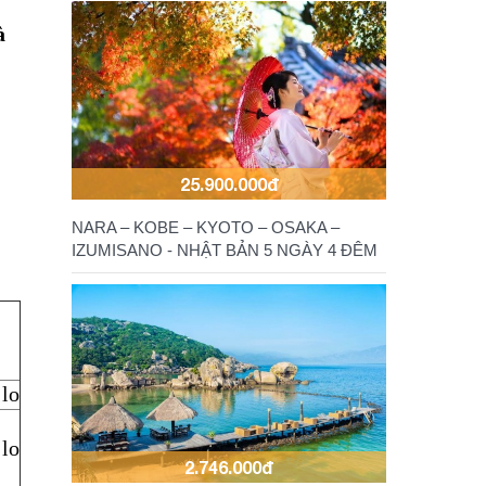
à
25.900.000đ
NARA – KOBE – KYOTO – OSAKA –
IZUMISANO - NHẬT BẢN 5 NGÀY 4 ĐÊM
 lo
 lo
2.746.000đ