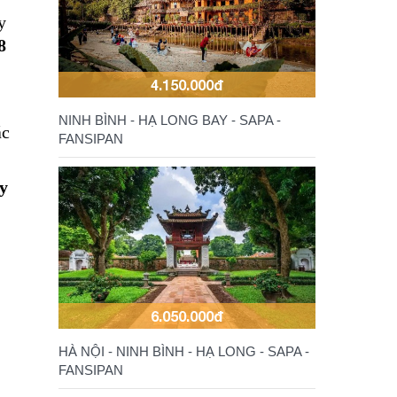
y
8
4.150.000đ
NINH BÌNH - HẠ LONG BAY - SAPA -
ắc
FANSIPAN
y
6.050.000đ
HÀ NỘI - NINH BÌNH - HẠ LONG - SAPA -
FANSIPAN