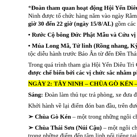
*
Đoàn tham quan hoạt động Hội Yến Diê
Ninh được tổ chức hàng năm vào ngày Rằm
giờ 30 đến 22 giờ (ngày 15/8/AL)
gồm các 
• Rước Cộ bông Đức Phật Mẫu và Cửu vị
• Múa Long Mã, Tứ linh (Rồng nhang, Kỳ
tộc diễu hành trước Báo Ân từ đến Đền Th
Trong quá trình tham gia Hội Yến Diêu Trì
được chế biến bởi các vị chức sắc nhằm ph
NGÀY 2: TÂY NINH – CHÙA GÒ KÉN – C
Sáng:
Đoàn làm thủ tục trả phòng, xe đưa 
Khởi hành về lại điểm đón ban đầu, trên đ
➢ Chùa Gò Kén
– một trong những ngôi ch
➢ Chùa Thái Sơn (Núi Cậu)
– một ngôi ch
trong những điểm đến tâm linh nổi tiếng tạ