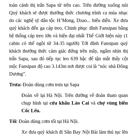
toàn cảnh thị trấn Sapa từ trên cao. Trên đường xuống núi
Quý khách sẽ được thưởng thức chương trình ca múa nhạc
do các nghệ sỹ dân tộc H’Mong, Dzao... biểu diễn. Xe đưa
quý khách đến ga cáp treo, Chinh phục đỉnh Fansipan bằng
hệ thống cáp treo lớn và hiện đại nhất Thế Giới hiện này (1
cabin có thể ngồi từ 34-35 người) Tới đỉnh Fansipan quý
khách thưởng thức cảm giác đứng trên mây, ngắm nhìn thị
trấn Sapa, sau đó tiếp tục leo 639 bậc để tận mắt thấy cột
mộc Fansipan độ cao 3.143m nơi được coi là “nóc nhà Đông
Dương”.
Trưa:
Đoàn dùng cơm trưa tại Sapa
Đoàn về lại Hà Nội. Trên đường về đoàn tham quan
chụp hình tại
cửa khẩu Lào Cai
và
chợ vùng biên
Cốc Lếu.
Tối
: Đoàn dùng cơm tối tại Hà Nội.
Xe đưa quý khách đi Sân Bay Nội Bài làm thủ tục lên