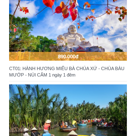
890.000đ
CT01: HÀNH HƯƠNG MIẾU BÀ CHÚA XỨ - CHÙA BÀU
MƯỚP - NÚI CẤM 1 ngày 1 đêm