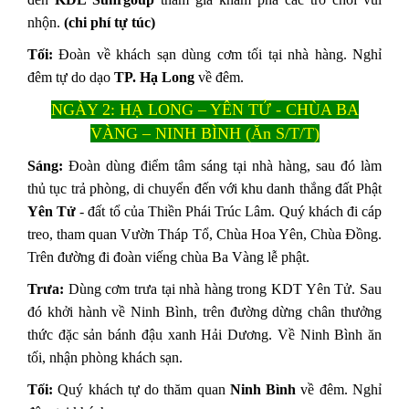
nhộn.
(chi phí tự túc)
Tối:
Đoàn về khách sạn dùng cơm tối tại nhà hàng. Nghỉ
đêm tự do dạo
TP. Hạ Long
về đêm.
NGÀY 2: HẠ LONG – YÊN TỬ - CHÙA BA
VÀNG – NINH BÌNH
(Ăn S/T/T)
Sáng:
Đoàn dùng điểm tâm sáng tại nhà hàng, sau đó làm
thủ tục trả phòng, di chuyển đến với khu danh thắng đất Phật
Yên Tử
- đất tổ của Thiền Phái Trúc Lâm. Quý khách đi cáp
treo, tham quan Vườn Tháp Tổ, Chùa Hoa Yên, Chùa Đồng.
Trên đường đi đoàn viếng chùa Ba Vàng lễ phật.
Trưa:
Dùng cơm trưa tại nhà hàng trong KDT Yên Tử. Sau
đó khởi hành về Ninh Bình, trên đường dừng chân thưởng
thức đặc sản bánh đậu xanh Hải Dương. Về Ninh Bình ăn
tối, nhận phòng khách sạn.
Tối:
Quý khách tự do thăm quan
Ninh Bình
về đêm. Nghỉ