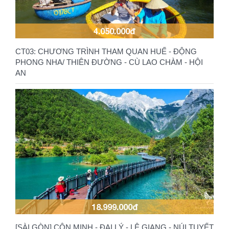
4.050.000đ
CT03: CHƯƠNG TRÌNH THAM QUAN HUẾ - ĐỘNG
PHONG NHA/ THIÊN ĐƯỜNG - CÙ LAO CHÀM - HỘI
AN
18.999.000đ
[SÀI GÒN] CÔN MINH - ĐẠI LÝ - LỆ GIANG - NÚI TUYẾT