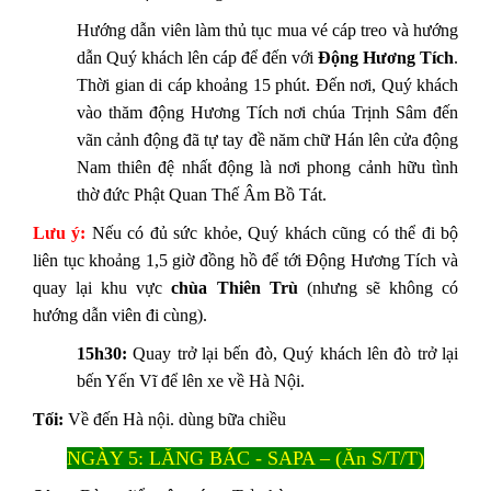
Hướng dẫn viên làm thủ tục mua vé cáp treo và hướng
dẫn Quý khách lên cáp để đến với
Động Hương Tích
.
Thời gian di cáp khoảng 15 phút. Đến nơi, Quý khách
vào thăm động
Hương Tích nơi chúa Trịnh Sâm đến
vãn cảnh động đã tự tay đề năm chữ Hán lên cửa động
Nam thiên đệ nhất động là nơi phong cảnh hữu tình
thờ đức Phật Quan Thế Âm Bồ Tát.
Lưu ý:
Nếu có đủ sức khỏe, Quý khách cũng có thể đi bộ
liên tục khoảng 1,5 giờ đồng hồ để tới Động Hương Tích và
quay lại khu vực
chùa Thiên Trù
(nhưng sẽ không có
hướng dẫn viên đi cùng).
15h30:
Quay trở lại bến đò, Quý khách lên đò trở lại
bến Yến Vĩ để lên xe về Hà Nội.
Tối:
Về đến Hà nội. dùng bữa chiều
NGÀY 5: LĂNG BÁC - SAPA – (Ăn S/T/T)