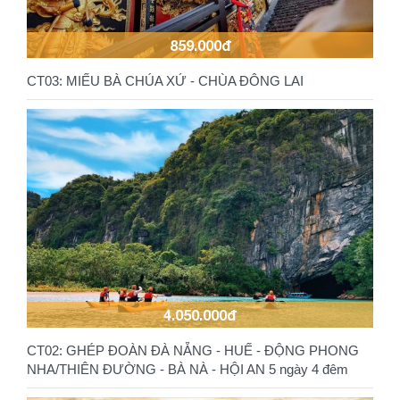
859.000đ
CT03: MIẾU BÀ CHÚA XỨ - CHÙA ĐÔNG LAI
4.050.000đ
CT02: GHÉP ĐOÀN ĐÀ NẴNG - HUẾ - ĐỘNG PHONG
NHA/THIÊN ĐƯỜNG - BÀ NÀ - HỘI AN 5 ngày 4 đêm