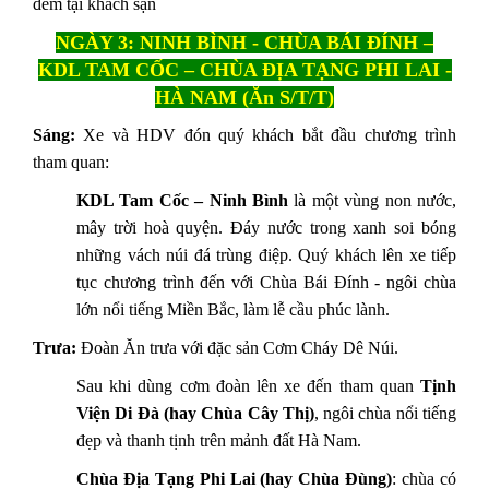
đêm tại khách sạn
NGÀY 3: NINH BÌNH - CHÙA BÁI ĐÍNH –
KDL TAM CỐC –
CHÙA ĐỊA TẠNG PHI LAI -
HÀ NAM (Ăn S/T/T)
Sáng:
Xe và HDV đón quý khách bắt đầu chương trình
tham quan:
KDL Tam Cốc – Ninh Bình
là một vùng non nước,
mây trời hoà quyện. Đáy nước trong xanh soi bóng
những vách núi đá trùng điệp. Quý khách lên xe tiếp
tục chương trình đến với Chùa Bái Đính - ngôi chùa
lớn nổi tiếng Miền Bắc, làm lễ cầu phúc lành.
Trưa:
Đoàn Ăn trưa với đặc sản Cơm Cháy Dê Núi.
Sau khi dùng cơm đoàn lên xe đến tham quan
Tịnh
Viện Di Đà (hay Chùa Cây Thị)
, ngôi chùa nổi tiếng
đẹp và thanh tịnh trên mảnh đất Hà Nam.
Chùa Địa Tạng Phi Lai (hay Chùa Đùng)
: chùa có