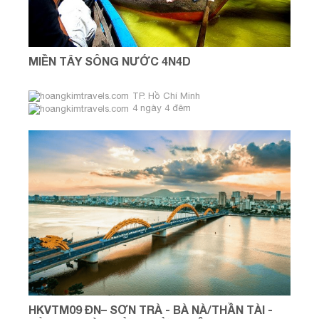
MIỀN TÂY SÔNG NƯỚC 4N4D
TP. Hồ Chí Minh
4 ngày 4 đêm
HKVTM09 ĐN– SƠN TRÀ - BÀ NÀ/THẦN TÀI -