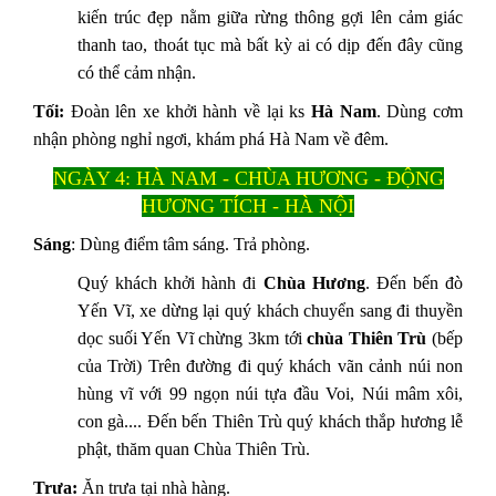
kiến trúc đẹp nằm giữa rừng thông gợi lên cảm giác
thanh tao, thoát tục mà bất kỳ ai có dịp đến đây cũng
có thể cảm nhận.
Tối:
Đoàn lên xe khởi hành về lại ks
Hà Nam
. Dùng cơm
nhận phòng nghỉ ngơi, khám phá Hà Nam về đêm.
NGÀY 4: HÀ NAM - CHÙA HƯƠNG - ĐỘNG
HƯƠNG TÍCH - HÀ NỘI
Sáng
: Dùng điểm tâm sáng. Trả phòng.
Quý khách khởi hành đi
Chùa Hương
. Đến bến đò
Yến Vĩ, xe dừng lại quý khách chuyển sang đi thuyền
dọc suối Yến Vĩ chừng 3km tới
chùa Thiên Trù
(bếp
của Trời) Trên đường đi quý khách vãn cảnh núi non
hùng vĩ với 99 ngọn núi tựa đầu Voi, Núi mâm xôi,
con gà.... Đến bến Thiên Trù quý khách thắp hương lễ
phật, thăm quan Chùa Thiên Trù.
Trưa:
Ăn trưa tại nhà hàng.