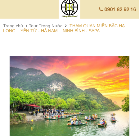
0901 82 92 16
Trang chủ
Tour Trong Nước
THAM QUAN MIỀN BẮC HẠ
LONG – YÊN TỬ - HÀ NAM – NINH BÌNH - SAPA