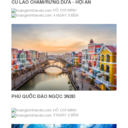
CÙ LAO CHÀM/RỪNG DỪA - HỘI AN
HỒ CHÍ MINH
4 NGÀY 3 ĐÊM
Thứ Hai, thứ Ba, thứ Tư, thứ Năm,
thứ Sáu, thứ Bảy
PHÚ QUỐC ĐẢO NGỌC 3N2Đ
HỒ CHÍ MINH
3 NGÀY 2 ĐÊM