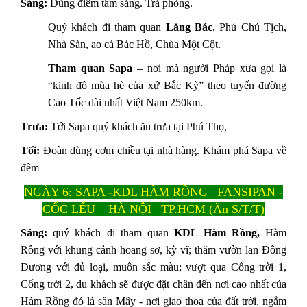
Sáng:
Dùng điểm tâm sáng. Trả phòng.
Quý khách đi tham quan
Lăng Bác
, Phủ Chủ Tịch,
Nhà Sàn, ao cá Bác Hồ, Chùa Một Cột.
Tham quan Sapa
– nơi mà người Pháp xưa gọi là
“kinh đô mùa hè của xứ Bắc Kỳ” theo tuyến đường
Cao Tốc dài nhất Việt Nam 250km.
Trưa:
Tới Sapa quý khách ăn trưa tại Phú Thọ,
Tối:
Đoàn dùng cơm chiều tại nhà hàng. Khám phá Sapa về
đêm
NGÀY 6: SAPA -KDL HÀM RỒNG –FANSIPAN -
CỐC LẾU –
HÀ NỘI– TP.HCM (Ăn S/T/T)
Sáng:
quý khách đi tham quan
KDL Hàm Rồng,
Hàm
Rồng với khung cảnh hoang sơ, kỳ vĩ; thăm vườn lan Đông
Dương với đủ loại, muôn sắc màu; vượt qua Cổng trời 1,
Cổng trời 2, du khách sẽ được đặt chân đến nơi cao nhất của
Hàm Rồng đó là sân Mây - nơi giao thoa của đất trời, ngắm