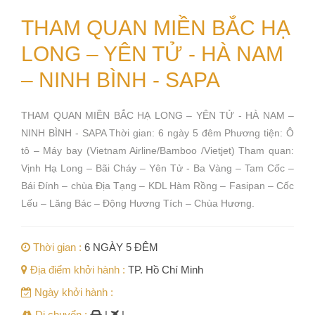
THAM QUAN MIỀN BẮC HẠ
LONG – YÊN TỬ - HÀ NAM
– NINH BÌNH - SAPA
THAM QUAN MIỀN BẮC HẠ LONG – YÊN TỬ - HÀ NAM –
NINH BÌNH - SAPA Thời gian: 6 ngày 5 đêm Phương tiện: Ô
tô – Máy bay (Vietnam Airline/Bamboo /Vietjet) Tham quan:
Vịnh Hạ Long – Bãi Cháy – Yên Tử - Ba Vàng – Tam Cốc –
Bái Đính – chùa Địa Tạng – KDL Hàm Rồng – Fasipan – Cốc
Lếu – Lăng Bác – Động Hương Tích – Chùa Hương.
Thời gian :
6 NGÀY 5 ĐÊM
Địa điểm khởi hành :
TP. Hồ Chí Minh
Ngày khởi hành :
Di chuyển :
|
|