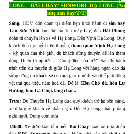
LONG – BÃI CHÁY/ SUNWORL HẠ LONG (Ăn
nhẹ sân bay/T/T)
Sáng:
HDV đón đoàn tại điểm hẹn khởi hành đi
sân bay
Tân Sơn Nhất
làm thủ tục lên máy bay, đến
Hải Phòng
đoàn di chuyển lên xe về Hạ Long. Đến Vịnh Hạ Long, Quý
khách tiếp tục ngồi trên thuyền,
tham quan Vịnh Hạ Long
– kỳ quan của thế giới, du khách dừng thuyền để lên thăm
động Thiên Cung tức là “̉Cung điện của trời”. Sau đó hành
trình trên du thuyền đi giữa Hạ Long với hàng ngàn đảo đá
sừng sững du khách sẽ có cảm giác như đi vào thế giới động
vật trải qua triệu năm hoá đá. Đó là:
Hòn Chó đá, hòn Lư
Hương, hòn Gà Chọi, làng chài...
Trưa:
Du Thuyền Hạ Long đưa quý khách trở lại bến cảng,
xe đưa quý khách về khách sạn. Đến Hạ Long nhận phòng
nghỉ ngơi. Dùng cơm trưa
14h30:
Xe đưa đoàn tắm biển
Bãi Cháy
hoặc xe đưa đoàn
đến
KDL Sunrgoup
tham gia khám phá các trò chơi vui