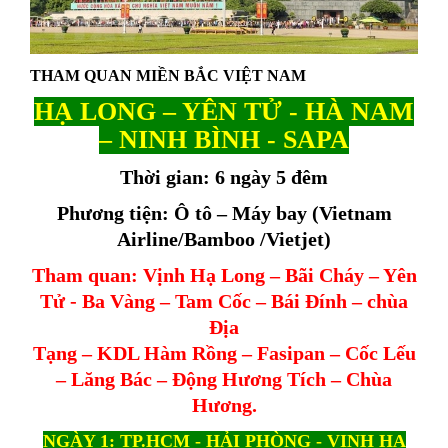
THAM QUAN MIỀN BẮC VIỆT NAM
HẠ LONG – YÊN TỬ - HÀ NAM
– NINH BÌNH - SAPA
Thời gian: 6 ngày 5 đêm
Phương tiện: Ô tô – Máy bay (Vietnam
Airline/Bamboo /Vietjet)
Tham quan: Vịnh Hạ Long – Bãi Cháy – Yên
Tử - Ba Vàng – Tam Cốc – Bái Đính – chùa
Địa
Tạng – KDL Hàm Rồng – Fasipan – Cốc Lếu
– Lăng Bác – Động Hương Tích – Chùa
Hương.
NGÀY 1: TP.HCM - HẢI PHÒNG - VỊNH HẠ