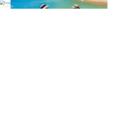
Hotline
0901 82 92 16
QUY NHƠN - PHÚ YÊN 3N2D
TP. Hồ Chí Minh
3 ngày 2 đêm
HẰNG NGÀY