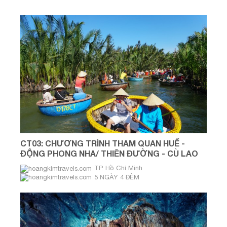
CT03: CHƯƠNG TRÌNH THAM QUAN HUẾ -
ĐỘNG PHONG NHA/ THIÊN ĐƯỜNG - CÙ LAO
CHÀM - HỘI AN
TP. Hồ Chí Minh
5 NGÀY 4 ĐÊM
THỨ 6 HÀNG TUẦN