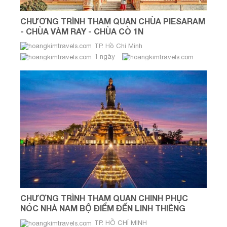
CHƯƠNG TRÌNH THAM QUAN CHÙA PIESARAM
- CHÙA VÀM RAY - CHÙA CÒ 1N
TP. Hồ Chí Minh
1 ngày
CHƯƠNG TRÌNH THAM QUAN CHINH PHỤC
NÓC NHÀ NAM BỘ ĐIỂM ĐẾN LINH THIÊNG
GIỮA MÂY NÚI BÀ ĐEN Thời gian: 1 ngày
TP. HỒ CHÍ MINH