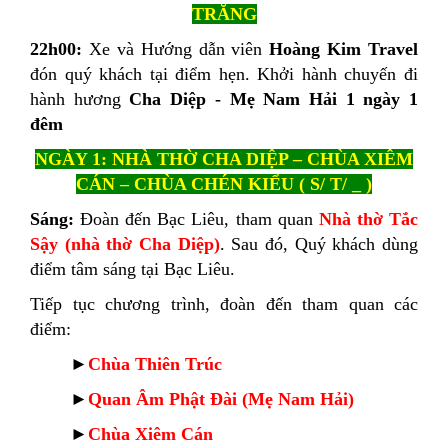
TRĂNG
22h00:
Xe và Hướng dẫn viên
Hoàng Kim Travel
đón quý khách tại điểm hẹn. Khởi hành chuyến đi
hành hương
Cha Diệp - Mẹ Nam Hải 1 ngày 1
đêm
NGÀY 1: NHÀ THỜ CHA DIỆP – CHÙA XIÊM
CÁN – CHÙA CHÉN KIỂU ( S/ T/ _ )
Sáng:
Đoàn đến Bạc Liêu, tham quan
Nhà thờ Tắc
Sậy (nhà thờ Cha Diệp)
. Sau đó, Quý khách dùng
điểm tâm sáng tại Bạc Liêu.
Tiếp tục chương trình, đoàn đến tham quan các
điểm:
►
Chùa Thiên Trúc
►
Quan Âm Phật Đài (Mẹ Nam Hải)
►
Chùa Xiêm Cán