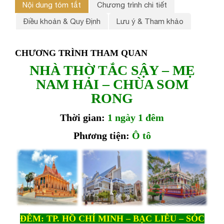
Nội dung tóm tắt
Chương trình chi tiết
Điều khoản & Quy Định
Lưu ý & Tham khảo
CHƯƠNG TRÌNH THAM QUAN
NHÀ THỜ TẮC SẬY – MẸ
NAM HẢI – CHÙA SOM
RONG
Thời gian:
1 ngày 1 đêm
Phương tiện:
Ô tô
ĐÊM: TP. HỒ CHÍ MINH – BẠC LIÊU – SÓC