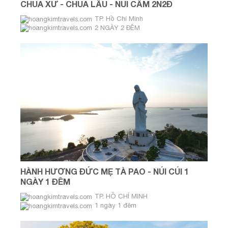
CHÚA XỨ - CHÙA LẦU - NÚI CẤM 2N2Đ
TP. Hồ Chí Minh
2 NGÀY 2 ĐÊM
HÀNH HƯƠNG ĐỨC MẸ TÀ PAO - NÚI CÚI 1
NGÀY 1 ĐÊM
TP. HỒ CHÍ MINH
1 ngày 1 đêm
Thứ Bảy & Chủ Nhật