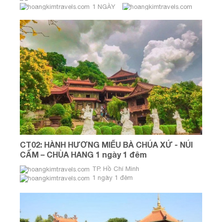
1 NGÀY
CT02: HÀNH HƯƠNG MIẾU BÀ CHÚA XỨ - NÚI
CẤM – CHÙA HANG 1 ngày 1 đêm
TP. Hồ Chí Minh
1 ngày 1 đêm