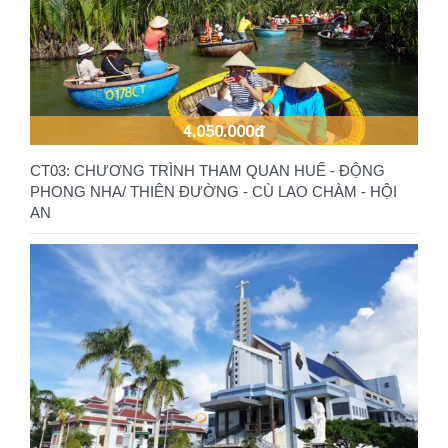
4.050.000đ
CT03: CHƯƠNG TRÌNH THAM QUAN HUẾ - ĐỘNG
PHONG NHA/ THIÊN ĐƯỜNG - CÙ LAO CHÀM - HỘI
AN