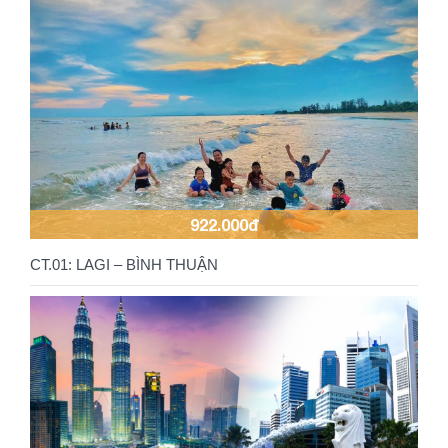
922.000đ
CT.01: LAGI – BÌNH THUẬN