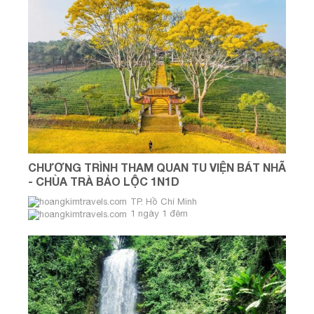
CHƯƠNG TRÌNH THAM QUAN TU VIỆN BÁT NHÃ
- CHÙA TRÀ BẢO LỘC 1N1D
TP. Hồ Chí Minh
1 ngày 1 đêm