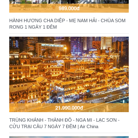
989.000đ
HÀNH HƯƠNG CHA DIỆP - MẸ NAM HẢI - CHÙA SOM
RONG 1 NGÀY 1 ĐÊM
21.990.000đ
TRÙNG KHÁNH - THÀNH ĐÔ - NGA MI - LẠC SƠN -
CỬU TRẠI CÂU 7 NGÀY 7 ĐÊM | Air China