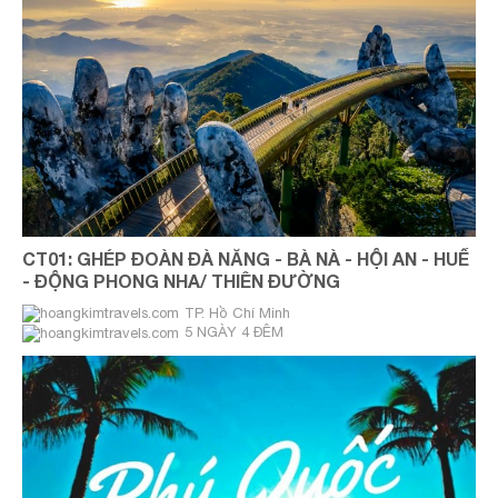
CT01: GHÉP ĐOÀN ĐÀ NẴNG - BÀ NÀ - HỘI AN - HUẾ
- ĐỘNG PHONG NHA/ THIÊN ĐƯỜNG
TP. Hồ Chí Minh
5 NGÀY 4 ĐÊM
THỨ 4 & THỨ 7 HÀNG TUẦN