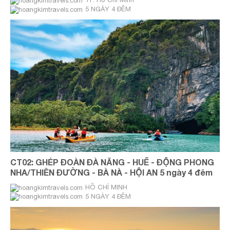
5 NGÀY 4 ĐÊM
THỨ 6 HÀNG TUẦN
CT02: GHÉP ĐOÀN ĐÀ NẴNG - HUẾ - ĐỘNG PHONG
NHA/THIÊN ĐƯỜNG - BÀ NÀ - HỘI AN 5 ngày 4 đêm
HỒ CHÍ MINH
5 NGÀY 4 ĐÊM
THỨ HAI HÀNG TUẦN