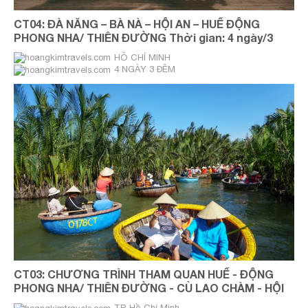
CT04: ĐÀ NẴNG – BÀ NÀ – HỘI AN – HUẾ ĐỘNG
PHONG NHA/ THIÊN ĐƯỜNG Thời gian: 4 ngày/3
đêm
HỒ CHÍ MINH
4 NGÀY 3 ĐÊM
THỨ 5 & CHỦ NHẬT HÀNG TUẦN
CT03: CHƯƠNG TRÌNH THAM QUAN HUẾ - ĐỘNG
PHONG NHA/ THIÊN ĐƯỜNG - CÙ LAO CHÀM - HỘI
AN
TP. Hồ Chí Minh