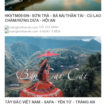
HKVTM09 ĐN– SƠN TRÀ - BÀ NÀ/THẦN TÀI - CÙ LAO
CHÀM/RỪNG DỪA - HỘI AN
HỒ CHÍ MINH
4 NGÀY 3 ĐÊM
THỨ HAI, THỨ BA, THỨ TƯ, THỨ
NĂM, THỨ SÁU, THỨ BẢY
TÂY BẮC VIỆT NAM - SAPA - YÊN TỬ - TRÀNG AN