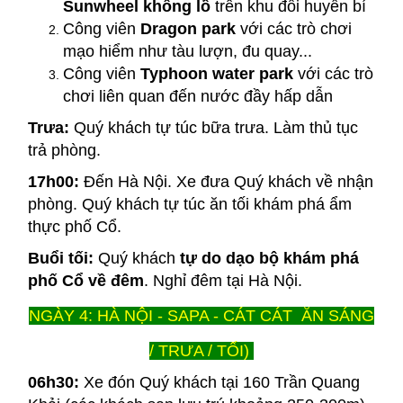
Sunwheel khổng lồ
trên khu đồi huyền bí
Công viên
Dragon park
với các trò chơi
mạo hiểm như tàu lượn, đu quay...
Công viên
Typhoon water park
với các trò
chơi liên quan đến nước đầy hấp dẫn
Trưa:
Quý khách tự túc bữa trưa. Làm thủ tục
trả phòng.
17h00:
Đến Hà Nội. Xe đưa Quý khách về nhận
phòng. Quý khách tự túc ăn tối khám phá ẩm
thực phố Cổ.
Buổi tối:
Quý khách
tự do dạo bộ khám phá
phố Cổ về đêm
. Nghỉ đêm tại Hà Nội.
NGÀY 4: HÀ NỘI - SAPA - CÁT CÁT ĂN SÁNG
/ TRƯA / TỐI)
06h30:
Xe đón Quý khách tại 160 Trần Quang