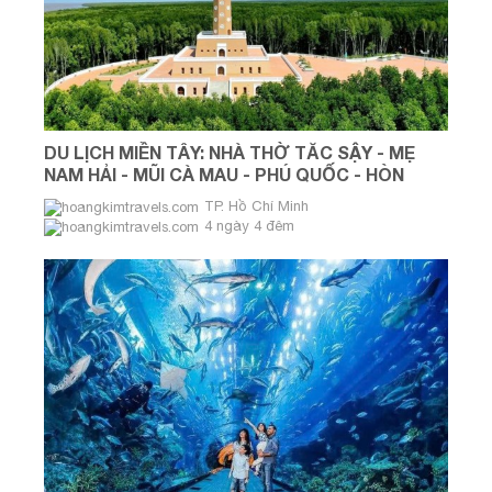
DU LỊCH MIỀN TÂY: NHÀ THỜ TẮC SẬY - MẸ
NAM HẢI - MŨI CÀ MAU - PHÚ QUỐC - HÒN
THƠM - GRAND WORLD
TP. Hồ Chí Minh
4 ngày 4 đêm
Tháng 08 & THÁNG 09