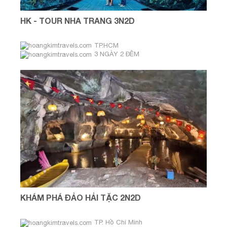
HK - TOUR NHA TRANG 3N2D
TP.HCM
3 NGÀY 2 ĐÊM
Tháng 08 & 09
KHÁM PHÁ ĐẢO HẢI TẶC 2N2D
TP. Hồ Chí Minh