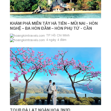
KHÁM PHÁ MIỀN TÂY HÀ TIÊN – MŨI NAI - HÒN
NGHỆ – BA HÒN ĐẦM – HÒN PHỤ TỬ - CẦN
THƠ – VĨNH LONG
TP. Hồ Chí Minh
4 ngày 4 đêm
TOUR ĐÀ LẠT NGÀN HOA 3N3D