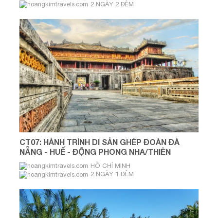
2 NGÀY 2 ĐÊM
Tháng 08 & tháng 09
CT07: HÀNH TRÌNH DI SẢN GHÉP ĐOÀN ĐÀ
NẴNG - HUẾ - ĐỘNG PHONG NHA/THIÊN
ĐƯỜNG
HỒ CHÍ MINH
2 NGÀY 1 ĐÊM
Thứ 2 và 6 hàng tuần