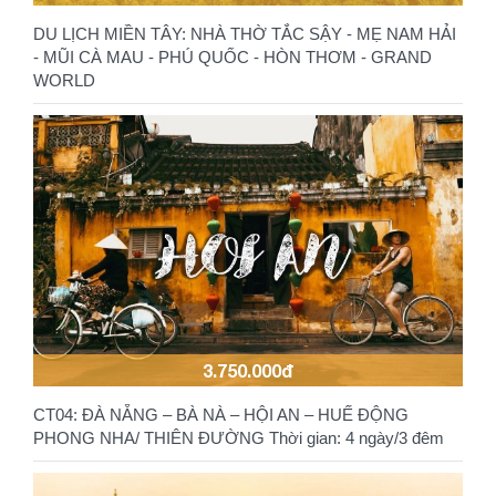
DU LỊCH MIỀN TÂY: NHÀ THỜ TẮC SẬY - MẸ NAM HẢI
- MŨI CÀ MAU - PHÚ QUỐC - HÒN THƠM - GRAND
WORLD
3.750.000đ
CT04: ĐÀ NẴNG – BÀ NÀ – HỘI AN – HUẾ ĐỘNG
PHONG NHA/ THIÊN ĐƯỜNG Thời gian: 4 ngày/3 đêm