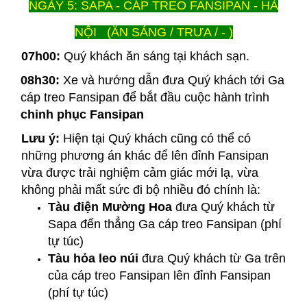
NGÀY 5: SAPA - CÁP TREO FANSIPAN - HÀ
NỘI (ĂN SÁNG / TRƯA / - )
07h00:
Quý khách ăn sáng tại khách sạn.
08h30:
Xe và hướng dẫn đưa Quý khách tới Ga
cáp treo Fansipan để bắt đầu cuộc hành trình
chinh phục Fansipan
Lưu ý:
Hiện tại Quý khách cũng có thể có
những phương án khác để lên đỉnh Fansipan
vừa được trải nghiệm cảm giác mới lạ, vừa
không phải mất sức đi bộ nhiều đó chính là:
Tàu điện Mường Hoa
đưa Quý khách từ
Sapa đến thẳng Ga cáp treo Fansipan (phí
tự túc)
Tàu hỏa leo núi
đưa Quý khách từ Ga trên
của cáp treo Fansipan lên đỉnh Fansipan
(phí tự túc)