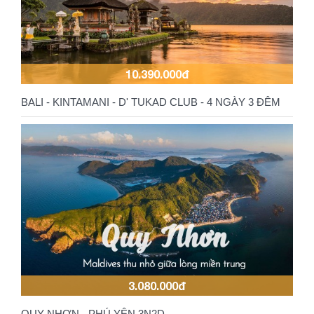
10.390.000đ
BALI - KINTAMANI - D' TUKAD CLUB - 4 NGÀY 3 ĐÊM
3.080.000đ
QUY NHƠN - PHÚ YÊN 3N2D