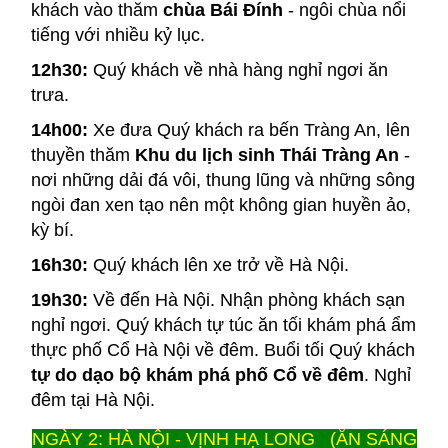
khách vào thăm
chùa Bái Đính
- ngôi chùa nổi
tiếng với nhiều kỷ lục.
12h30:
Quý khách về nhà hàng nghỉ ngơi ăn
trưa.
14h00:
Xe đưa Quý khách ra bến Tràng An, lên
thuyền thăm
Khu du lịch sinh Thái Tràng An
-
nơi những dải đá vôi, thung lũng và những sông
ngòi đan xen tạo nên một không gian huyền ảo,
kỳ bí.
16h30:
Quý khách lên xe trở về Hà Nội.
19h30:
Về đến Hà Nội. Nhận phòng khách sạn
nghỉ ngơi. Quý khách tự túc ăn tối khám phá ẩm
thực phố Cổ Hà Nội về đêm. Buổi tối Quý khách
tự do dạo bộ khám phá phố Cổ về đêm
. Nghỉ
đêm tại Hà Nội.
NGÀY 2: HÀ NỘI - VỊNH HẠ LONG (ĂN SÁNG