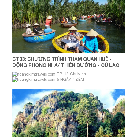
CT03: CHƯƠNG TRÌNH THAM QUAN HUẾ -
ĐỘNG PHONG NHA/ THIÊN ĐƯỜNG - CÙ LAO
CHÀM - HỘI AN
TP. Hồ Chí Minh
5 NGÀY 4 ĐÊM
THỨ 6 HÀNG TUẦN