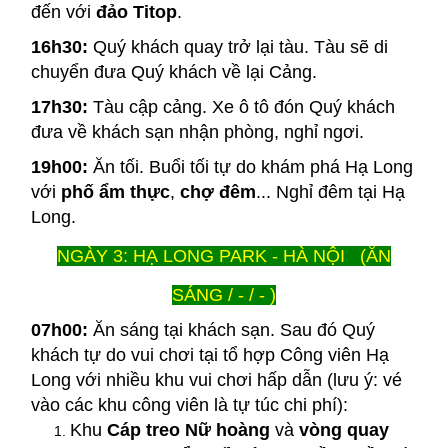
đến với
đảo Titop
.
16h30:
Quý khách quay trở lại tàu. Tàu sẽ di
chuyển đưa Quý khách về lại Cảng.
17h30:
Tàu cập cảng. Xe ô tô đón Quý khách
đưa về khách sạn nhận phòng, nghỉ ngơi.
19h00:
Ăn tối. Buổi tối tự do khám phá Hạ Long
với
phố ẩm thực
,
chợ đêm
... Nghỉ đêm tại Hạ
Long.
NGÀY 3: HẠ LONG PARK - HÀ NỘI (ĂN
SÁNG / - / - )
07h00:
Ăn sáng tại khách sạn. Sau đó Quý
khách tự do vui chơi tại tổ hợp Công viên Hạ
Long với nhiều khu vui chơi hấp dẫn (lưu ý: vé
vào các khu công viên là tự túc chi phí):
Khu
Cáp treo Nữ hoàng
và
vòng quay