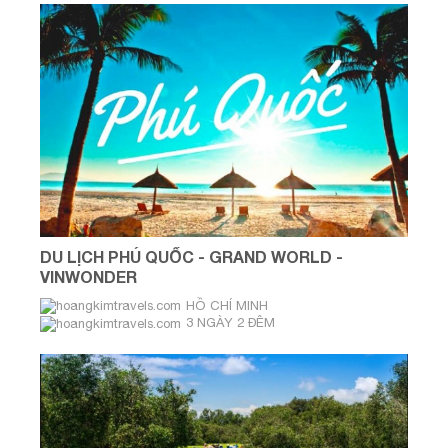
DU LỊCH PHÚ QUỐC - GRAND WORLD -
VINWONDER
HỒ CHÍ MINH
3 NGÀY 2 ĐÊM