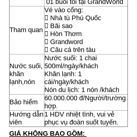
01 buổi tối tại GrandWorld
Vé vào cổng:
 Nhà tù Phú Quốc
 Bãi sao
Tham quan
 Hòn Thơm
 Grandword
 Câu cá trên tàu
Nước suối: 1 chai
Nước suối,
500ml/ngày/khách
khăn
Khăn lạnh: 1
lạnh,nón
cái/ngày/khách
Nón du lịch: 1 nón /khách
60.000.000 đ/Người/trường
Bảo hiểm
hợp.
Hướng dẫn
1 HDV nhiệt tình, vui vẻ
viên
phục vụ đoàn suốt tuyến.
GIÁ KHÔNG BAO GỒM: