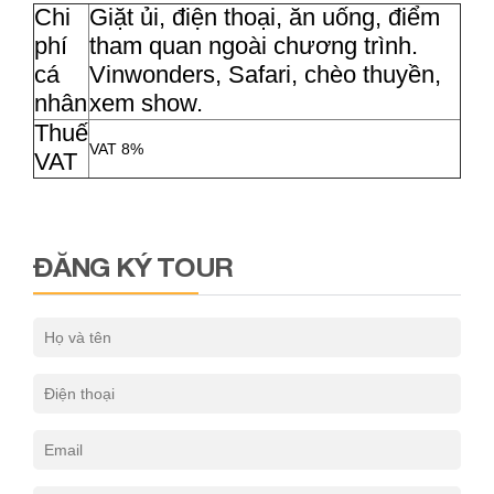
Chi
Giặt ủi, điện thoại, ăn uống, điểm
phí
tham quan ngoài chương trình.
cá
Vinwonders, Safari, chèo thuyền,
nhân
xem show.
Thuế
VAT 8%
VAT
ĐĂNG KÝ TOUR