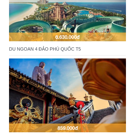
6.630.000đ
DU NGOAN 4 ĐẢO PHÚ QUỐC T5
859.000đ