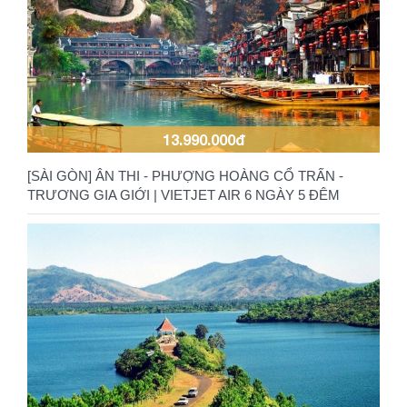
13.990.000đ
[SÀI GÒN] ÂN THI - PHƯỢNG HOÀNG CỔ TRẤN -
TRƯƠNG GIA GIỚI | VIETJET AIR 6 NGÀY 5 ĐÊM