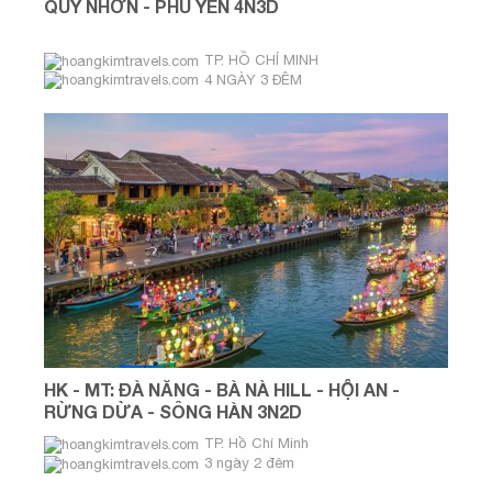
QUY NHƠN - PHÚ YÊN 4N3D
TP. HỒ CHÍ MINH
4 NGÀY 3 ĐÊM
Hằng Ngày
HK - MT: ĐÀ NẴNG - BÀ NÀ HILL - HỘI AN -
RỪNG DỪA - SÔNG HÀN 3N2D
TP. Hồ Chí Minh
3 ngày 2 đêm
Tháng 08 & tháng 09