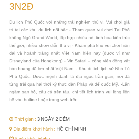
3N2Đ
Du lịch Phú Quốc với những trải nghiệm thú vị. Vui chơi giả
trí tại các khu du lịch nổi bậc - Tham quan vui chơi Tại Phố
không Ngủ Grand World, tập hợp nhiều nét tinh hoa kiến trúc
thế giới, nhiều show diễn thú vị - Khám phá khu vui chơi hiện
đại và hoành tráng nhất Việt Nam hiện nay (được ví như
Disneyland của Hongkong) - Vin Safari – công viên động vật
bán hoang dã lớn nhất Việt Nam. - Khu di tích lịch sử Nhà Tù
Phú Quốc: Được mệnh danh là địa ngục trần gian, nơi đã
từng trải qua hai thời kỳ thực dân Pháp và đế quốc Mỹ. -Lặn
ngắm san hô, câu cá trên tàu. chi tiết lịch trình vui lòng liên
hệ vào hotline hoặc trang web trên.
Thời gian :
3 NGÀY 2 ĐÊM
Địa điểm khởi hành :
HỒ CHÍ MINH
Ngày khởi hành :