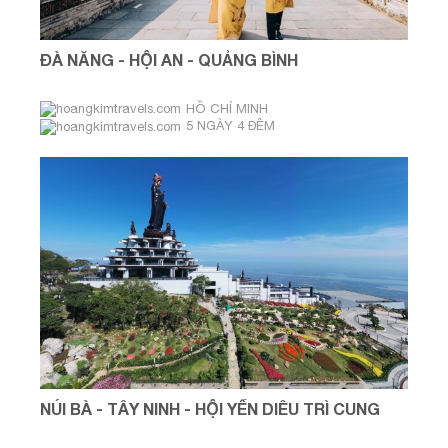
ĐÀ NẴNG - HỘI AN - QUẢNG BÌNH
HỒ CHÍ MINH
5 NGÀY 4 ĐÊM
NÚI BÀ - TÂY NINH - HỘI YẾN DIÊU TRÌ CUNG