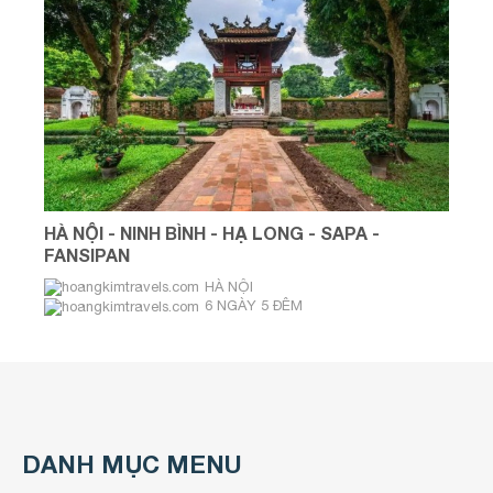
HÀ NỘI - NINH BÌNH - HẠ LONG - SAPA -
FANSIPAN
HÀ NỘI
6 NGÀY 5 ĐÊM
Hằng Ngày
DANH MỤC MENU