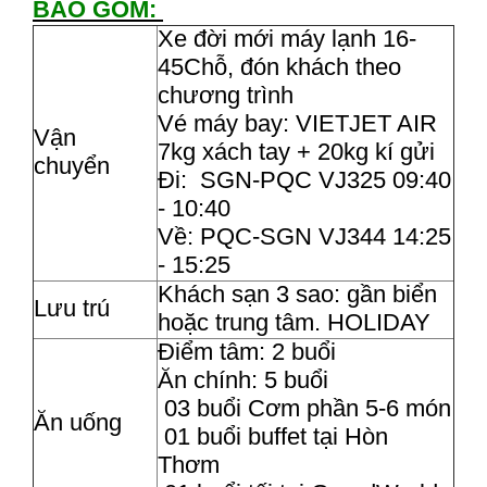
BAO GỒM:
Xe đời mới máy lạnh 16-
45Chỗ, đón khách theo
chương trình
Vé máy bay: VIETJET AIR
Vận
7kg xách tay + 20kg kí gửi
chuyển
Đi: SGN-PQC VJ325 09:40
- 10:40
Về: PQC-SGN VJ344 14:25
- 15:25
Khách sạn 3 sao: gần biển
Lưu trú
hoặc trung tâm. HOLIDAY
Điểm tâm: 2 buổi
Ăn chính: 5 buổi
03 buổi Cơm phần 5-6 món
Ăn uống
01 buổi buffet tại Hòn
Thơm