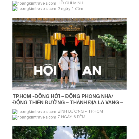
HỒ CHÍ MINH
2 ngày 1 đêm
TP.HCM -ĐỒNG HỚI – ĐỘNG PHONG NHA/
ĐỘNG THIÊN ĐƯỜNG – THÁNH ĐỊA LA VANG –
ĐẠI NỘI – LĂNG VUA TỰ ĐỨC – HỘI AN – BÀ NÀ
BÌNH DƯƠNG - TP.HCM
HILL – BÁN ĐẢO SƠN TRÀ
7 NGÀY 6 ĐÊM