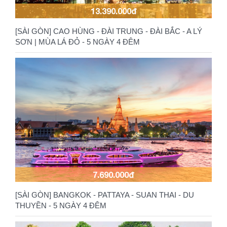
13.390.000đ
[SÀI GÒN] CAO HÙNG - ĐÀI TRUNG - ĐÀI BẮC - A LÝ
SƠN | MÙA LÁ ĐỎ - 5 NGÀY 4 ĐÊM
7.690.000đ
[SÀI GÒN] BANGKOK - PATTAYA - SUAN THAI - DU
THUYỀN - 5 NGÀY 4 ĐÊM