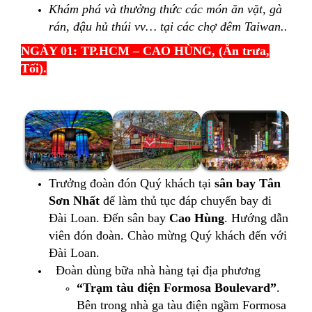
Khám phá và thưởng thức các món ăn vặt, gà
rán, đậu hủ thúi vv… tại các chợ đêm Taiwan..
NGÀY 01: TP.HCM – CAO HÙNG, (Ăn trưa,
Tối).
Trưởng đoàn đón Quý khách tại
sân bay Tân
Sơn Nhất
để làm thủ tục đáp chuyến bay đi
Đài Loan. Đến sân bay
Cao Hùng
. Hướng dẫn
viên đón đoàn. Chào mừng Quý khách đến với
Đài Loan.
Đoàn dùng bữa nhà hàng tại địa phương
“
Trạm tàu điện
Formosa Boulevard”
.
Bên trong nhà ga tàu điện ngầm Formosa