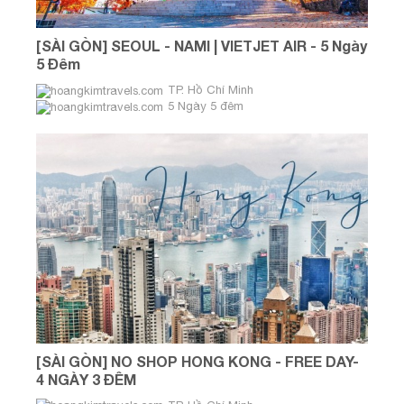
[SÀI GÒN] SEOUL - NAMI | VIETJET AIR - 5 Ngày
5 Đêm
TP. Hồ Chí Minh
5 Ngày 5 đêm
[SÀI GÒN] NO SHOP HONG KONG - FREE DAY-
4 NGÀY 3 ĐÊM