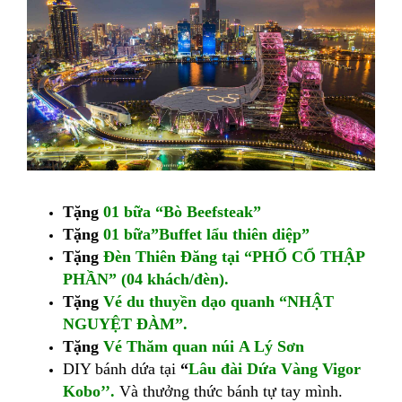
Tặng
01 bữa
“
Bò Beefsteak”
Tặng
01 bữa
”Buffet lẩu thiên diệp”
Tặng
Đèn Thiên Đăng tại
“PHỐ CỔ THẬP
PHẦN”
(04 khách/đèn).
Tặng
Vé du thuyền dạo quanh “NHẬT
NGUYỆT ĐÀM”.
Tặng
Vé Thăm quan núi
A Lý Sơn
DIY bánh dứa tại
“
Lâu đài Dứa Vàng Vigor
Kobo’’.
Và thưởng thức bánh tự tay mình.