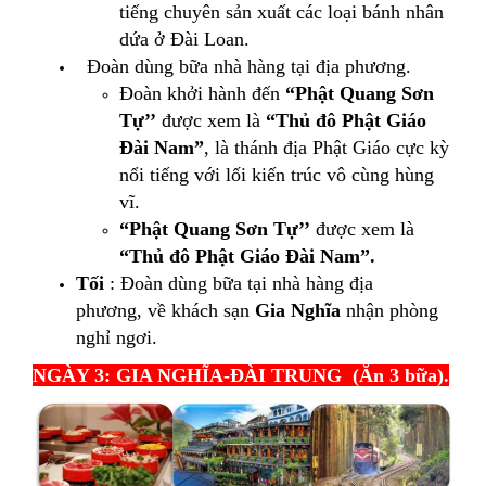
tiếng chuyên sản xuất các loại bánh nhân
dứa ở Đài Loan.
Đoàn dùng bữa nhà hàng tại địa phương.
Đoàn khởi hành đến
“Phật Quang Sơn
Tự’’
được xem là
“Thủ đô Phật Giáo
Đài Nam”
, là thánh địa Phật Giáo cực kỳ
nổi tiếng với lối kiến trúc vô cùng hùng
vĩ.
“Phật Quang Sơn Tự’’
được xem là
“Thủ đô Phật Giáo Đài Nam”.
Tối
: Đoàn dùng bữa tại nhà hàng địa
phương,
về khách sạn
Gia Nghĩa
nhận phòng
nghỉ ngơi.
NGÀY 3: GIA NGHĨA-ĐÀI TRUNG (Ăn 3 bữa).