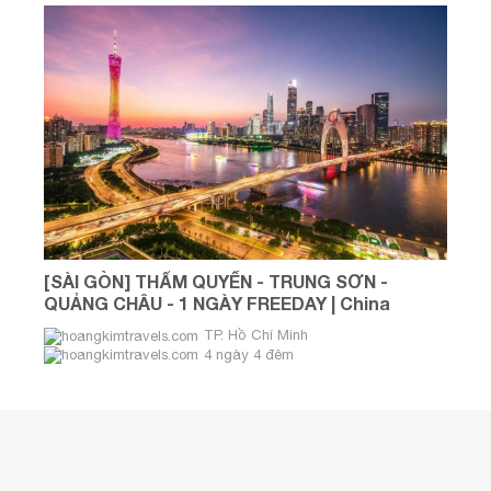
[SÀI GÒN] THẨM QUYẾN - TRUNG SƠN -
QUẢNG CHÂU - 1 NGÀY FREEDAY | China
Southern Airlines 4 NGÀY 4 ĐÊM
TP. Hồ Chí Minh
4 ngày 4 đêm