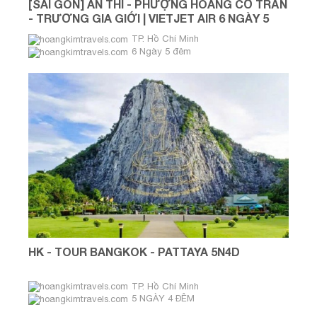
[SÀI GÒN] ÂN THI - PHƯỢNG HOÀNG CỔ TRẤN
- TRƯƠNG GIA GIỚI | VIETJET AIR 6 NGÀY 5
ĐÊM
TP. Hồ Chí Minh
6 Ngày 5 đêm
HK - TOUR BANGKOK - PATTAYA 5N4D
TP. Hồ Chí Minh
5 NGÀY 4 ĐÊM
Tháng 08 & tháng 09