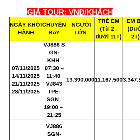
GIÁ TOUR: VNĐ/KHÁCH
TRẺ EM
EM 
NGÀY
KHỞI
CHUYẾN
NGƯỜI
(Từ 2 -
(Dướ
HÀNH
BAY
LỚN
dưới 11T)
2T)
VJ886 S
GN-
KHH
07/11/2025
07:30 –
14/11/2025
11:40
13.390.000
11.167.500
3.347.
21/11/2025
VJ843
28/11/2025
TPE-
SGN
19:00 –
21:25
VJ886
SGN-