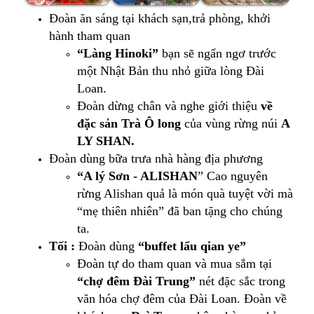
Đoàn ăn sáng tại khách sạn,trả phòng, khởi
hành tham quan
“Làng Hinoki”
bạn sẽ ngẩn ngơ trước
một Nhật Bản thu nhỏ giữa lòng Đài
Loan.
Đoàn dừng chân và nghe giới thiệu
về
đặc sản Trà Ô long
của vùng rừng núi
A
LY SHAN.
Đoàn dùng bữa trưa nhà hàng địa phương
“A lý Sơn - ALISHAN
” Cao nguyên
rừng Alishan quả là món quà tuyệt vời mà
“mẹ thiên nhiên” đã ban tặng cho chúng
ta.
Tối :
Đoàn dùng
“buffet lẩu qian ye”
Đoàn tự do tham quan và mua sắm tại
“chợ đêm Đài Trung”
nét đặc sắc trong
văn hóa chợ đêm của Đài Loan. Đoàn về