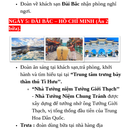
Đoàn về khách sạn
Đài Bắc
nhận phòng nghỉ
ngơi.
NGÀY 5: ĐÀI BẮC – HỒ CHÍ MINH (Ăn 2
bữa).
Đoàn ăn sáng tại khách sạn,trả phòng, khởi
hành và tìm hiểu tại tại
“Trung tâm trưng bày
thần thú Tì Hưu’’.
“Nhà Tưởng niệm Tưởng Giới Thạch’’
-
Nhà Tưởng Niệm Chung Tránh
được
xây dựng để tưởng nhớ ông Tưởng Giới
Thạch, vị tổng thống đầu tiên của Trung
Hoa Dân Quốc.
Trưa :
đoàn dùng bữa tại nhà hàng địa