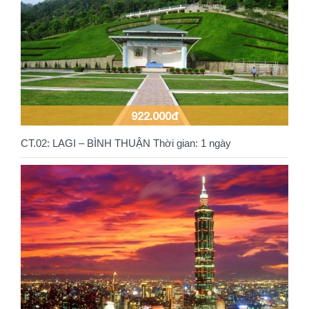
922.000đ
CT.02: LAGI – BÌNH THUẬN Thời gian: 1 ngày