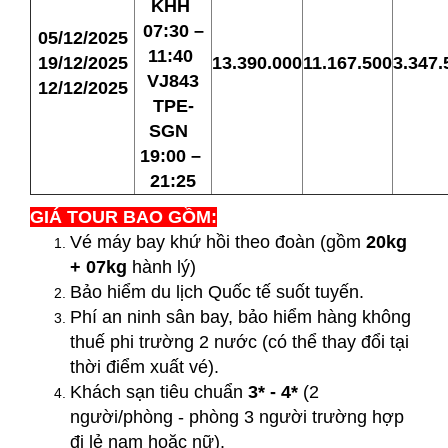
KHH
07:30 –
05/12/2025
11:40
19/12/2025
13.390.000
11.167.500
3.347.
VJ843
12/12/2025
TPE-
SGN
19:00 –
21:25
GIÁ TOUR BAO GỒM:
Vé máy bay khứ hồi theo đoàn (gồm
20
kg
+ 07kg
hành lý)
Bảo hiểm du lịch Quốc tế suốt tuyến.
Phí an ninh sân bay, bảo hiểm hàng không
thuế phi trường 2 nước (có thể thay đổi tại
thời điểm xuất vé).
Khách sạn tiêu chuẩn
3* - 4*
(2
người/phòng - phòng 3 người trường hợp
đi lẻ nam hoặc nữ).