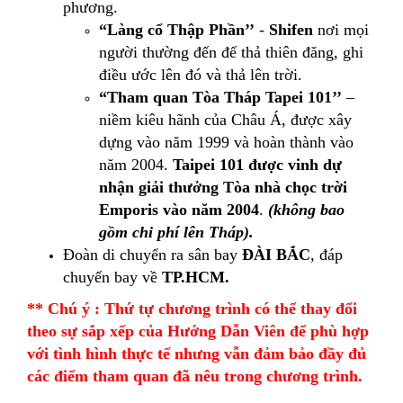
phương.
“Làng cổ Thập Phần’’
-
Shifen
nơi mọi
người thường đến để thả thiên đăng, ghi
điều ước lên đó và thả lên trời.
“Tham quan Tòa Tháp Tapei 101’’
–
niềm kiêu hãnh của Châu Á, được xây
dựng vào năm 1999 và hoàn thành vào
năm 2004.
Taipei 101 được vinh dự
nhận giải thưởng Tòa nhà chọc trời
Emporis vào năm 2004
.
(không bao
gồm chi phí lên Tháp)
.
Đoàn di chuyển ra sân bay
ĐÀI BẮC
, đáp
chuyến bay về
TP.HCM.
** Chú ý : Thứ tự chương trình có thể thay đổi
theo sự sắp xếp của Hướng Dẫn Viên để phù hợp
với tình hình thực tế nhưng vẫn đảm bảo đầy đủ
các điểm tham quan đã nêu trong chương trình.