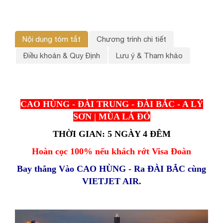
Nội dung tóm tắt
Chương trình chi tiết
Điều khoản & Quy Định
Lưu ý & Tham khảo
CAO HÙNG - ĐÀI TRUNG - ĐÀI BẮC - A LÝ
SƠN | MÙA LÁ ĐỎ
THỜI GIAN: 5 NGÀY 4 ĐÊM
Hoàn cọc 100% nếu khách rớt Visa Đoàn
Bay thẳng Vào CAO HÙNG - Ra ĐÀI BẮC cùng
VIETJET AIR
.