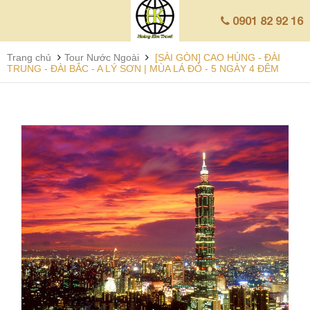
0901 82 92 16
Trang chủ
Tour Nước Ngoài
[SÀI GÒN] CAO HÙNG - ĐÀI
TRUNG - ĐÀI BẮC - A LÝ SƠN | MÙA LÁ ĐỎ - 5 NGÀY 4 ĐÊM