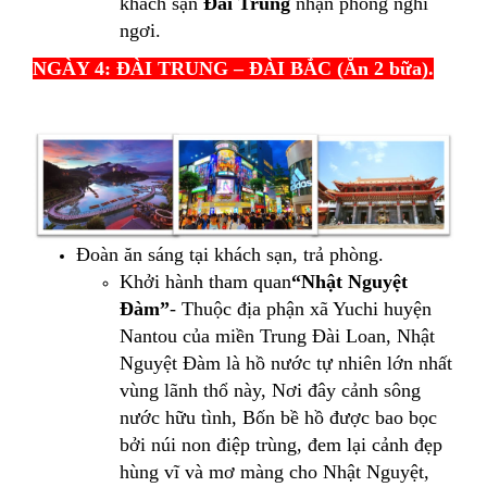
khách sạn
Đaì Trung
nhận phòng nghỉ
ngơi.
NGÀY 4: ĐÀI TRUNG – ĐÀI BẮC (Ăn 2 bữa).
Đoàn ăn sáng tại khách sạn, trả phòng.
Khởi hành tham quan
“
Nhật Nguyệt
Đàm”
- Thuộc địa phận xã Yuchi huyện
Nantou của miền Trung Đài Loan, Nhật
Nguyệt Đàm là hồ nước tự nhiên lớn nhất
vùng lãnh thổ này, Nơi đây cảnh sông
nước hữu tình, Bốn bề hồ được bao bọc
bởi núi non điệp trùng, đem lại cảnh đẹp
hùng vĩ và mơ màng cho Nhật Nguyệt,