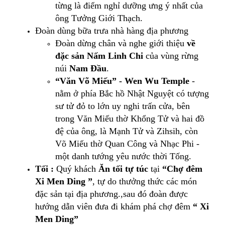
từng là điểm nghỉ dưỡng ưng ý nhất của
ông Tưởng Giới Thạch.
Đoàn dùng bữa trưa nhà hàng địa phương
Đoàn dừng chân và nghe giới thiệu
về
đặc sản Nấm Linh Chi
của vùng rừng
núi
Nam Đầu
.
“Văn Võ Miếu” - Wen Wu Temple
-
nằm ở phía Bắc hồ Nhật Nguyệt có tượng
sư tử đỏ to lớn uy nghi trấn cửa, bên
trong Văn Miếu thờ Khổng Tử và hai đồ
đệ của ông, là Mạnh Tử và Zihsih, còn
Võ Miếu thờ Quan Công và Nhạc Phi -
một danh tướng yêu nước thời Tống.
Tối :
Quý khách
Ăn tối tự túc
tại
“Chợ đêm
Xi Men Ding ”
, tự do thưởng thức các món
đặc sản tại địa phương.,sau đó đoàn được
hướng dẫn viên đưa đi khám phá chợ đêm
“ Xi
Men Ding”