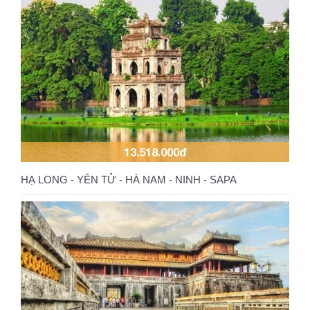
13.518.000đ
HẠ LONG - YÊN TỬ - HÀ NAM - NINH - SAPA