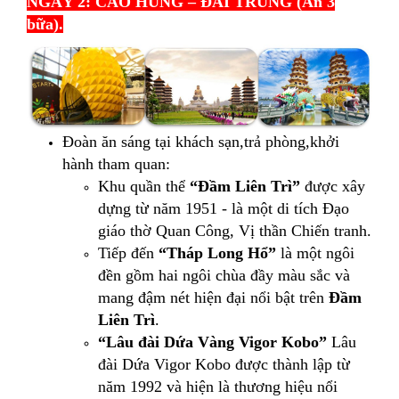
NGÀY 2: CAO HÙNG – ĐÀI TRÙNG (Ăn 3
bữa).
Đoàn ăn sáng tại khách sạn,trả phòng,khởi
hành tham quan:
Khu quần thể
“Đầm Liên Trì”
được xây
dựng từ năm 1951 - là một di tích Đạo
giáo thờ Quan Công, Vị thần Chiến tranh.
Tiếp đến
“Tháp Long Hổ”
là một ngôi
đền gồm hai ngôi chùa đầy màu sắc và
mang đậm nét hiện đại nổi bật trên
Đầm
Liên Trì
.
“Lâu đài Dứa Vàng Vigor Kobo
”
Lâu
đài Dứa Vigor Kobo được thành lập từ
năm 1992 và hiện là thương hiệu nổi