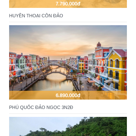
7.790.000đ
HUYỀN THOẠI CÔN ĐẢO
6.890.000đ
PHÚ QUỐC ĐẢO NGỌC 3N2Đ