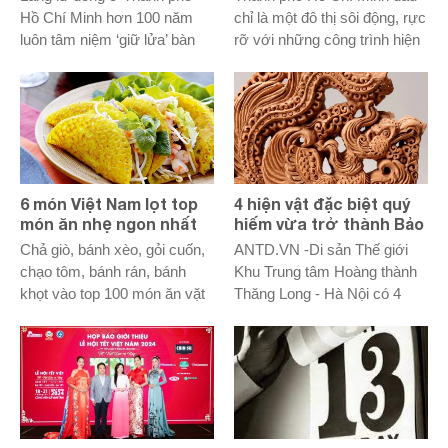
HỒ CHÍ MINH (PHẦN 2)
HỒ CHÍ MINH (PHẦN 1)
Hồ Chí Minh hơn 100 năm
chỉ là một đô thị sôi động, rực
luôn tâm niệm ‘giữ lửa’ bàn
rỡ với những công trình hiện
thờ gia tiên
đại và hoạt động đa dạng,
nay vẫn còn đó những hoài
niệm đến từ di sản, giá trị
truyền thống vẫn được bảo
vệ và lưu giữ đến tận ngày
nay - Đó chính là những làng
nghề truyền thống.
6 món Việt Nam lọt top
4 hiện vật đặc biệt quý
món ăn nhẹ ngon nhất
hiếm vừa trở thành Bảo
châu Á
vật quốc gia ở Hoàng
Chả giò, bánh xèo, gỏi cuốn,
ANTD.VN -Di sản Thế giới
Thành Thăng Long
chạo tôm, bánh rán, bánh
Khu Trung tâm Hoàng thành
khọt vào top 100 món ăn vặt
Thăng Long - Hà Nội có 4
ngon nhất châu Á. Danh sách
hiện vật vừa được Thủ tướng
được công bố bởi chuyên
Chính phủ ký quyết định công
trang ẩm thực Taste Atlas
nhận là Bảo vật Quốc gia
vào tháng 2.