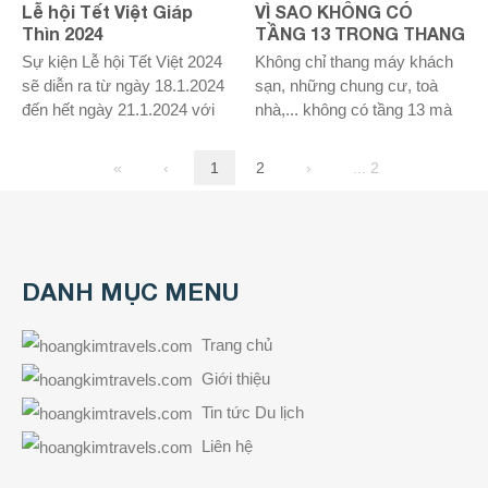
Lễ hội Tết Việt Giáp
VÌ SAO KHÔNG CÓ
Thìn 2024
TẦNG 13 TRONG THANG
MÁY KHÁCH SẠN?
Sự kiện Lễ hội Tết Việt 2024
Không chỉ thang máy khách
sẽ diễn ra từ ngày 18.1.2024
sạn, những chung cư, toà
đến hết ngày 21.1.2024 với
nhà,... không có tầng 13 mà
chủ đề “Tết Việt xưa và nay”
người ta còn kiêng kỵ con số
tại Công viên Lê Văn Tám
13 với cả số nhà, số phòng,
«
‹
1
2
›
... 2
đường Hai Bà Trưng - Điện
số đường, số thang máy...
Biên Phủ - Võ Thị Sáu, Q.1,
Đây cũng là một sự thật thú
TP.HCM.
vị ít người biết
DANH MỤC MENU
Trang chủ
Giới thiệu
Tin tức Du lịch
Liên hệ