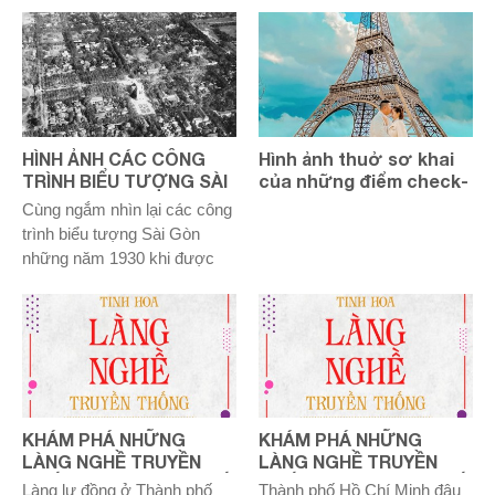
kỷ niệm ngày Chúa Jesus ra
đời; qua thời gian trở thành
ngày lễ quốc tế và được biết
nhiều hơn với cây thông, ông
già Noel.
HÌNH ẢNH CÁC CÔNG
Hình ảnh thuở sơ khai
TRÌNH BIỂU TƯỢNG SÀI
của những điểm check-
GÒN NĂM 1930 KHI NHÌN
in nổi tiếng thế giới
Cùng ngắm nhìn lại các công
TỪ MÁY BAY
trình biểu tượng Sài Gòn
những năm 1930 khi được
chụp lại từ trên cao.
KHÁM PHÁ NHỮNG
KHÁM PHÁ NHỮNG
LÀNG NGHỀ TRUYỀN
LÀNG NGHỀ TRUYỀN
THỐNG TẠI THÀNH PHỐ
THỐNG TẠI THÀNH PHỐ
Làng lư đồng ở Thành phố
Thành phố Hồ Chí Minh đâu